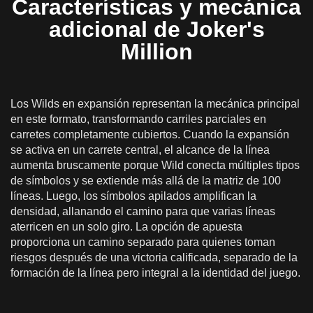
Características y mecánica
adicional de Joker's
Million
Los Wilds en expansión representan la mecánica principal
en este formato, transformando carriles parciales en
carretes completamente cubiertos. Cuando la expansión
se activa en un carrete central, el alcance de la línea
aumenta bruscamente porque Wild conecta múltiples tipos
de símbolos y se extiende más allá de la matriz de 100
líneas. Luego, los símbolos apilados amplifican la
densidad, allanando el camino para que varias líneas
aterricen en un solo giro. La opción de apuesta
proporciona un camino separado para quienes toman
riesgos después de una victoria calificada, separado de la
formación de la línea pero integral a la identidad del juego.