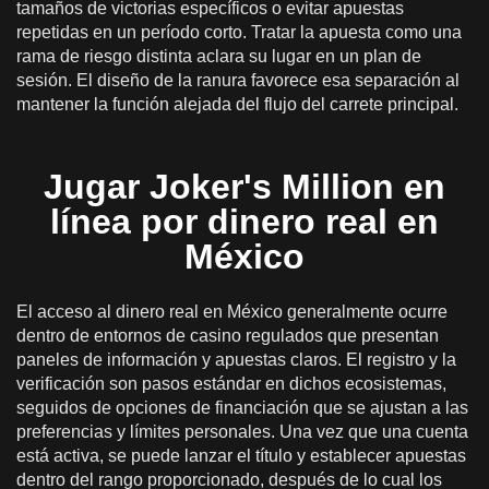
tamaños de victorias específicos o evitar apuestas
repetidas en un período corto. Tratar la apuesta como una
rama de riesgo distinta aclara su lugar en un plan de
sesión. El diseño de la ranura favorece esa separación al
mantener la función alejada del flujo del carrete principal.
Jugar Joker's Million en
línea por dinero real en
México
El acceso al dinero real en México generalmente ocurre
dentro de entornos de casino regulados que presentan
paneles de información y apuestas claros. El registro y la
verificación son pasos estándar en dichos ecosistemas,
seguidos de opciones de financiación que se ajustan a las
preferencias y límites personales. Una vez que una cuenta
está activa, se puede lanzar el título y establecer apuestas
dentro del rango proporcionado, después de lo cual los