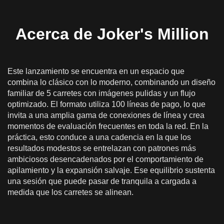
máximo de ganancias del Joker
Cómo abordar el millón del Joker de manera
Acerca de Joker's Million
responsable
Jugar Joker's Million en línea por dinero real en
México
Este lanzamiento se encuentra en un espacio que
Depósitos, pagos y juego responsable en México
combina lo clásico con lo moderno, combinando un diseño
familiar de 5 carretes con imágenes pulidas y un flujo
Versión móvil de Joker's Million
optimizado. El formato utiliza 100 líneas de pago, lo que
invita a una amplia gama de conexiones de línea y crea
momentos de evaluación frecuentes en toda la red. En la
práctica, esto conduce a una cadencia en la que los
resultados modestos se entrelazan con patrones más
ambiciosos desencadenados por el comportamiento de
apilamiento y la expansión salvaje. Ese equilibrio sustenta
una sesión que puede pasar de tranquila a cargada a
medida que los carretes se alinean.