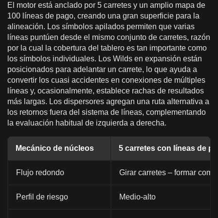
El motor está anclado por 5 carretes y un amplio mapa de
100 líneas de pago, creando una gran superficie para la
alineación. Los símbolos apilados permiten que varias
líneas puntúen desde el mismo conjunto de carretes, razón
por la cual la cobertura del tablero es tan importante como
los símbolos individuales. Los Wilds en expansión están
posicionados para adelantar un carrete, lo que ayuda a
convertir los cuasi accidentes en conexiones de múltiples
líneas y, ocasionalmente, establece rachas de resultados
más largas. Los dispersores agregan una ruta alternativa a
los retornos fuera del sistema de líneas, complementando
la evaluación habitual de izquierda a derecha.
Mecánico de núcleos
5 carretes con líneas de p
Flujo redondo
Girar carretes – formar com
Perfil de riesgo
Medio-alto