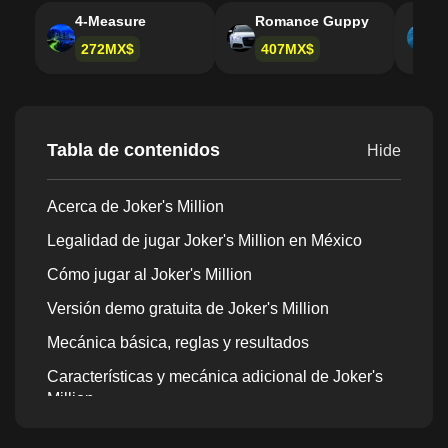
4-Measure
Romance Guppy
C
272MX$
407MX$
Tabla de contenidos
Hide
Acerca de Joker's Million
Legalidad de jugar Joker's Million en México
Cómo jugar al Joker's Million
Versión demo gratuita de Joker's Million
Mecánica básica, reglas y resultados
Características y mecánica adicional de Joker's
Million
El millón de RTP, la volatilidad y el potencial