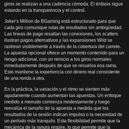
giros se realizan a una cadencia cómoda. El énfasis sigue
estando en la transparencia y el control.
Joker's Million de BGaming está estructurado para que
cada giro comunique rutas de resultados sin ambigüedad.
Las líneas de pago resaltan las conexiones, los scatters
ilustran pagos alternativos y las expansiones Wild se
rastrean visiblemente a través de la cobertura del carrete.
La apuesta opcional ofrece un momento contenido para un
riesgo adicional, con un reinicio a los giros normales
inmediatamente después de que se resuelva esa rama.
Esto mantiene la experiencia con dinero real consistente
de una ronda a otra.
En la práctica, la variación y el ritmo se sienten más
agudamente cuando aumentan las apuestas. Un enfoque
medido a menudo comienza modestamente y luego
reevalúa el tamaño de la apuesta a medida que los
resultados de la sesión indican impulso o la necesidad de
un período más tranquilo. Esta flexibilidad permite que la
mecánica de la ranura respire, lo que permite que la