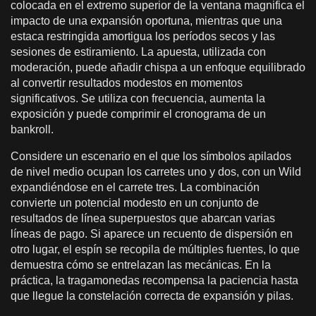
colocada en el extremo superior de la ventana magnifica el
impacto de una expansión oportuna, mientras que una
estaca restringida amortigua los períodos secos y las
sesiones de estiramiento. La apuesta, utilizada con
moderación, puede añadir chispa a un enfoque equilibrado
al convertir resultados modestos en momentos
significativos. Se utiliza con frecuencia, aumenta la
exposición y puede comprimir el cronograma de un
bankroll.
Considere un escenario en el que los símbolos apilados
de nivel medio ocupan los carretes uno y dos, con un Wild
expandiéndose en el carrete tres. La combinación
convierte un potencial modesto en un conjunto de
resultados de línea superpuestos que abarcan varias
líneas de pago. Si aparece un recuento de dispersión en
otro lugar, el espín se recopila de múltiples fuentes, lo que
demuestra cómo se entrelazan las mecánicas. En la
práctica, la tragamonedas recompensa la paciencia hasta
que llegue la constelación correcta de expansión y pilas.