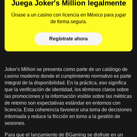
Juega Joker's Million legalmente
Únase a un casino con licencia en México para jugar
de forma segura.
Regístrate ahora
Joker's Million se presenta como parte de un catálogo de
casino moderno donde el cumplimiento normativo es parte
integral de la disponibilidad. En la práctica, eso significa
que la verificación de identidad, los términos claros sobre
las promociones y la información visible sobre las métricas
de retorno son expectativas estándar en entornos con
licencia. Esta coherencia favorece una toma de decisiones
informada y reduce la fricción en torno a la gestión de
sesiones.
Para que el lanzamiento de BGaming se disfrute en un